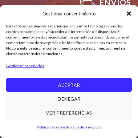
ENVÍOS
Gestionar consentimiento
Tarifa plana de 6€ a toda España
(Península) y
Para ofrecer las mejores experiencias, utilizamos tecnologías como las
Recogida en Tienda
cookies para almacenar y/o acceder a la información del dispositivo. El
consentimiento de estas tecnologías nos permitirá procesar datos como el
comportamiento de navegación o las identificaciones únicas en este sitio.
No consentir o retirar el consentimiento, puede afectar negativamente a
ciertas características y funciones.
Gestionar los servicios
NOSOTROS
TIENDA
CONDICIONES DE VENTA, ENVÍOS Y DEVOLUCIONES
POLÍTICA DE PRIVACIDAD
CONTACTO
ACEPTAR
POLÍTICA DE COOKIES (UE)
Copyright 2026 ©
Amo Galicia
|
DENEGAR
VER PREFERENCIAS
Política de cookies
Política de privacidad