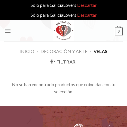
Sólo para GaliciaLovers
Descartar
Sólo para GaliciaLovers
Descartar
Skip
to
0
content
INICIO
/
DECORACIÓN Y ARTE
/
VELAS
FILTRAR
No se han encontrado productos que coincidan con tu
selección.