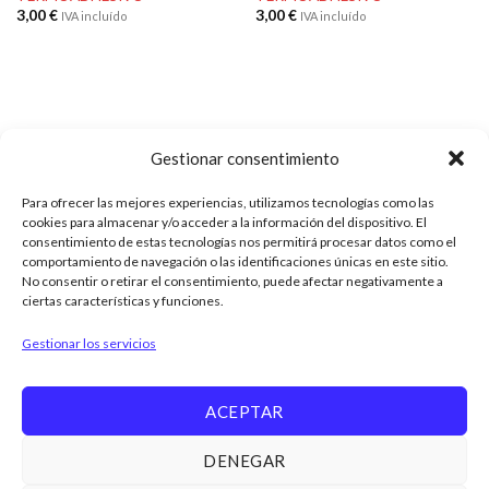
3,00
€
3,00
€
IVA incluído
IVA incluído
Gestionar consentimiento
Para ofrecer las mejores experiencias, utilizamos tecnologías como las
cookies para almacenar y/o acceder a la información del dispositivo. El
ENVÍOS
consentimiento de estas tecnologías nos permitirá procesar datos como el
comportamiento de navegación o las identificaciones únicas en este sitio.
Tarifa plana de 6€ a toda España
No consentir o retirar el consentimiento, puede afectar negativamente a
ciertas características y funciones.
(Península) y
Recogida en Tienda
Gestionar los servicios
ACEPTAR
DENEGAR