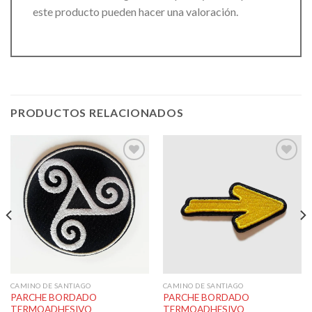
este producto pueden hacer una valoración.
PRODUCTOS RELACIONADOS
Añadir
Añadir
a la
a la
lista de
lista de
deseos
deseos
CAMINO DE SANTIAGO
CAMINO DE SANTIAGO
PARCHE BORDADO
PARCHE BORDADO
TERMOADHESIVO
TERMOADHESIVO