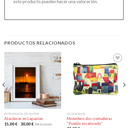
este producto pueden hacer una valoración.
PRODUCTOS RELACIONADOS
Añadir
Añadir
a la
a la
lista de
lista de
deseos
deseos
FOTOGRAFÍA DE AUTOR
ACCESORIOS
Monedero dos cremalleras
Atardecer en Lapamán
“Pueblo escalonado”
Rango
15,00
€
-
30,00
€
IVA incluído
de