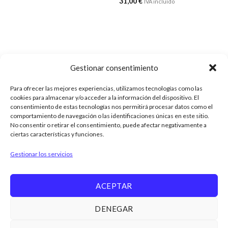
31,00
€
IVA incluído
precios:
desde
15,00 €
hasta
30,00 €
Gestionar consentimiento
Para ofrecer las mejores experiencias, utilizamos tecnologías como las
cookies para almacenar y/o acceder a la información del dispositivo. El
ENVÍOS
consentimiento de estas tecnologías nos permitirá procesar datos como el
comportamiento de navegación o las identificaciones únicas en este sitio.
Tarifa plana de 6€ a toda España
No consentir o retirar el consentimiento, puede afectar negativamente a
ciertas características y funciones.
(Península) y
Recogida en Tienda
Gestionar los servicios
ACEPTAR
DENEGAR
NOSOTROS
TIENDA