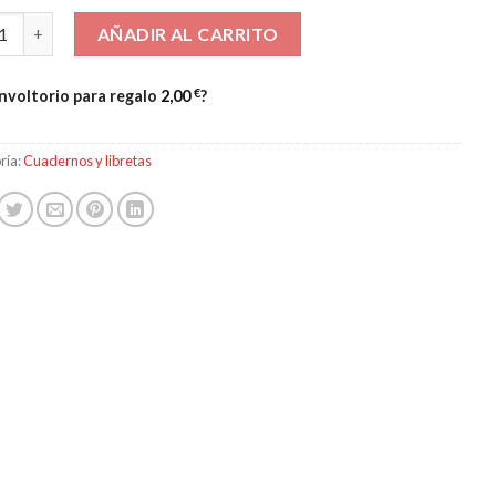
rno “Meigas” cantidad
AÑADIR AL CARRITO
€
nvoltorio para regalo
2,00
?
ría:
Cuadernos y libretas