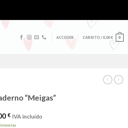
ACCEDER
CARRITO /
0,00
€
0
aderno “Meigas”
00
€
IVA incluído
istencias