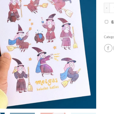
lista de
Cuade
deseos
E
Catego