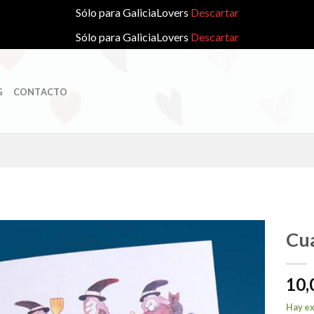
Sólo para GaliciaLovers
Descartar
Sólo para GaliciaLovers
Descartar
G
CONTACTO
Cu
10,
Añadir
a la
Hay ex