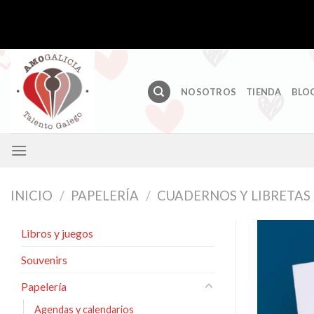
Skip
to
content
NOSOTROS
TIENDA
BLO
INICIO
/
PAPELERÍA
/
CUADERNOS Y LIBRETAS
Libros y juegos
Souvenirs
Papelería
Agendas y calendarios