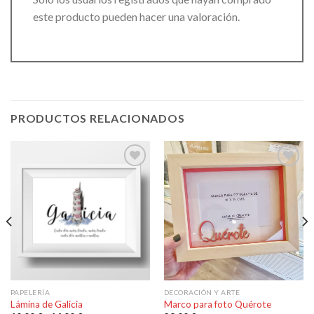
este producto pueden hacer una valoración.
PRODUCTOS RELACIONADOS
Añadir
Añadir
a la
a la
lista de
lista de
deseos
deseos
PAPELERÍA
DECORACIÓN Y ARTE
Lámina de Galicia
Marco para foto Quérote