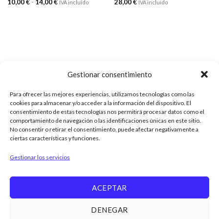
Rango
10,00
€
-
14,00
€
28,00
€
IVA incluído
IVA incluído
de
precios:
desde
10,00 €
hasta
14,00 €
Gestionar consentimiento
Para ofrecer las mejores experiencias, utilizamos tecnologías como las
cookies para almacenar y/o acceder a la información del dispositivo. El
ENVÍOS
consentimiento de estas tecnologías nos permitirá procesar datos como el
comportamiento de navegación o las identificaciones únicas en este sitio.
Tarifa plana de 6€ a toda España
No consentir o retirar el consentimiento, puede afectar negativamente a
ciertas características y funciones.
(Península) y
Recogida en Tienda
Gestionar los servicios
ACEPTAR
DENEGAR