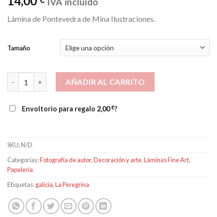
14,00
IVA incluído
Lámina de Pontevedra de Mina Ilustraciones.
Tamaño
Lámina de Pontevedra cantidad
AÑADIR AL CARRITO
€
Envoltorio para regalo
2,00
?
SKU:
N/D
Categorías:
Fotografía de autor
,
Decoración y arte
,
Láminas Fine Art
,
Papelería
Etiquetas:
galicia
,
La Peregrina