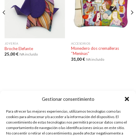
Añadir
Añadir
a la
a la
lista de
lista de
deseos
deseos
JOYERÍA
ACCESORIOS
Monedero dos cremalleras
Broche Elefante
“Meninas”
25,00
€
IVA incluído
31,00
€
IVA incluído
Gestionar consentimiento
Para ofrecer las mejores experiencias, utilizamos tecnologías como las
ENVÍOS
cookies para almacenar y/o acceder a la información del dispositivo. El
consentimiento de estas tecnologías nos permitirá procesar datos como el
comportamiento de navegación o las identificaciones únicas en este sitio.
Tarifa plana de 6€ a toda España
No consentir o retirar el consentimiento, puede afectar negativamente a